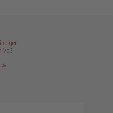
ändiger
en Voß
s.de