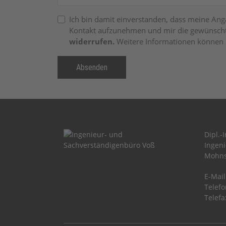
Ich bin damit einverstanden, dass meine An
Kontakt aufzunehmen und mir die gewünschte
widerrufen.
Weitere Informationen können 
Absenden
Dipl.-
Ingen
Mohns
E-Mail
Telef
Telefa