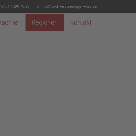
0451 / 290 70 29
info@sachverstaendiger-voss.de
tachter
Regionen
Kontakt
Navigation übersp
RG IN HOLSTEIN
iner Lage zwischen dem Binnenland und den
en die Stadt sowohl für Familien als auch für