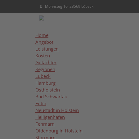
Mohnsteg 10, 23569 Lübeck
Navigation überspringen
Home
Angebot
Leistungen
Kosten
Gutachter
Regionen
Lübeck
IMMOBILIENGUT
Hamburg
Ostholstein
Bad Schwartau
Eutin
Neustadt in Holstein
Heiligenhafen
Oldenburg in Holstein
ist ein etablierter Wohns
Fehmarn
beliebten Ostseeregionen. Die Nähe zur Küste, d
Oldenburg in Holstein
Ruhesuchende interessant.
Stormarn