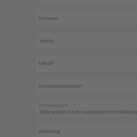
Vorname
Telefon
Pflichtfeld
E-Mail
*
Pflichtfeld
Immobilienstandort
*
Pflichtfeld
Immobilientyp
*
Mitteilung