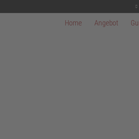
Home
Angebot
Gu
ACHTER FÜR OLDENBU
tandort im Norden Ostholsteins und profitiert besonders von se
ie gute Verkehrsanbindung und die gewachsene Infrastruktur mach