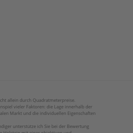
 Neben klassischen Einfamilienhäusern in
er, deren Wert stark vom individuellen
odernisierungen, energetischer Zustand,
itzt.
chten bietet Ihnen eine sichere Grundlage für
cht allein durch Quadratmeterpreise.
spiel vieler Faktoren: die Lage innerhalb der
alen Markt und die individuellen Eigenschaften
ndiger unterstütze ich Sie bei der Bewertung
n Holstein mit einer objektiven und