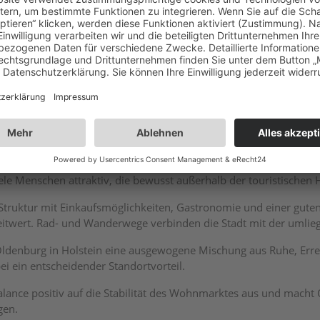
 Oldenburg in Holstein
hichte zurück und zählt zu den ältesten Städten in der Region. H
he Siedlungsgeschichte der Region anschaulich macht und der Sta
nnenland und Ostseeküste. In kurzer Entfernung erreichen Bewohn
hige, alltagsnahe Wohnstruktur bietet. Diese Kombination aus Nä
ele Menschen attraktiv, die bewusst außerhalb der touristische
 Struktur mit Einkaufsmöglichkeiten, Gastronomie und einer gute
eitwert. Rad- und Wanderwege verbinden die Stadt mit der umlie
 Oldenburg in Holstein eine ausgewogene Mischung aus Ruhe, Erre
ei ein entscheidender Standortvorteil.
alance positiv auf die Stabilität des Wohnmarktes aus und macht 
gen.