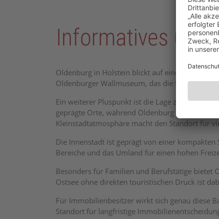
Informatives über
Oldenburg in Holstein blickt auf eine lange Gesc
Oldenburger Wallmuseum, das die frühere slawisc
Ein weiterer Pluspunkt ist die Lage zwischen Bi
geprägte Orte, während Oldenburg selbst eine ru
Kleinstadtatmosphäre macht den Standort für vi
Die Innenstadt ist geprägt von einer kompakten
Bereiche und das Umland für einen hohen Freiz
Besonders für Familien und Berufstätige bietet
Ostsee ohne direkten touristischen Druck ist dab
Für Immobilienbesitzer wirkt sich genau diese B
Standort für langfristige Immobilienentscheidun