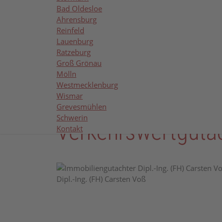
Der Immobilienmarkt in Oldenburg in Holstein i
Bad Oldesloe
gewachsenen Wohngebieten finden sich Eigentu
Ahrensburg
Zustand abhängt.
Reinfeld
Lauenburg
Gerade bei Immobilien im Bestand ist eine prof
Ratzeburg
Grundstückslage und regionale Nachfrage entsch
Groß Grönau
Mölln
Ob Verkauf, Erbschaft, Vermögensaufstellung ode
Westmecklenburg
Ihre Entscheidung.
Wismar
Grevesmühlen
Schwerin
Verkehrswertguta
Kontakt
Dipl.-Ing. (FH) Carsten Voß