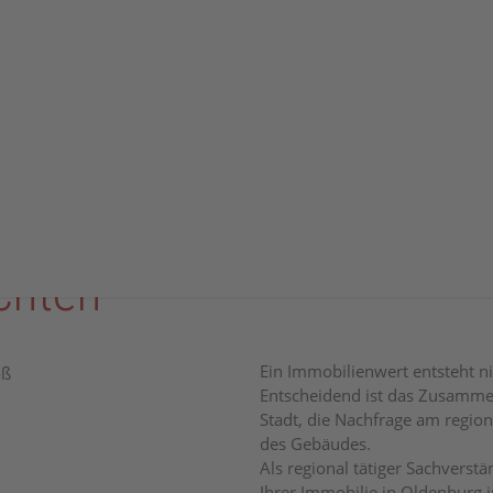
st geprägt durch eine breite Mischung verschiedener Objektarten.
mswohnungen, ältere Bestandsimmobilien und modernisierte Häus
essionelle Bewertung besonders wichtig. Faktoren wie Baujahr, M
eiden darüber, welchen Marktwert eine Immobilie tatsächlich bes
r eine geplante Investition – ein unabhängiges Verkehrswertguta
chten
Ein Immobilienwert entsteht ni
Entscheidend ist das Zusammen
Stadt, die Nachfrage am region
des Gebäudes.
Als regional tätiger Sachverstä
Ihrer Immobilie in Oldenburg i