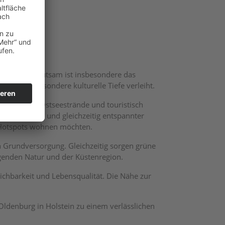
istorisch bedeutsam ist insbesondere das
dt eine besondere kulturelle Tiefe verleiht.
er beliebte Ostseestrände und touristisch
he zur Küste und gleichzeitig entspannter
n Hotspots wohnen möchten.
n Grundversorgung. Gleichzeitig sorgen grüne
genden Natur und der Küstenregion.
ichbarkeit und Lebensqualität. Die Nähe zur
Oldenburg in Holstein zu einem verlässlichen