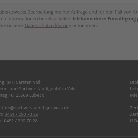
gaben zwecks Bearbeitung meiner Anfrage und für den Fall von A
n Informationen bereitzustellen.
Ich kann diese Einwilligung
Sie unserer
Datenschutzerklärung
entnehmen.
Ing. (FH) Carsten Voß
Dip
ieur- und Sachverständigenbüro Voß
beb
teg 10, 23569 Lübeck
Mie
:
info@sachverstaendiger-voss.de
Zer
on:
0451 / 290 70 29
Zer
x: 0451 / 290 70 28
ISO