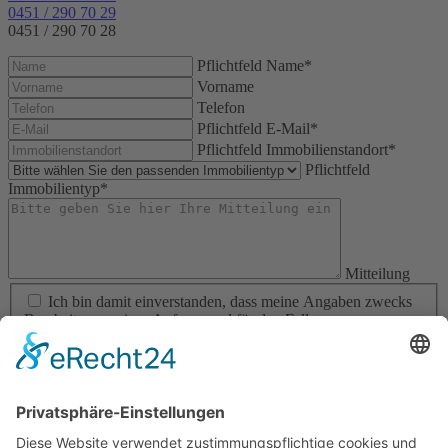
0451 / 290 70 29
0451 / 290 70 28
Pflichtfeld
Name
*
Vorname
Telefon
Pflichtfeld
E-Mail
*
Pflichtfeld
Immobilienstandort
*
Pflichtfeld
Immobilientyp
*
Mitteilung
Ich bin damit einverstanden, dass meine Angaben zwecks
Bearbeitung meiner Anfrage und für den Fall von
Anschlussfragen gespeichert werden um mit mir Kontakt
aufzunehmen und mir die gewünschten Informationen
bereitzustellen.
Ich kann diese Einwilligung jederzeit durch
entsprechende Mitteilung widerrufen.
Weitere
Informationen können Sie unserer
Datenschutzerklärung
entnehmen.